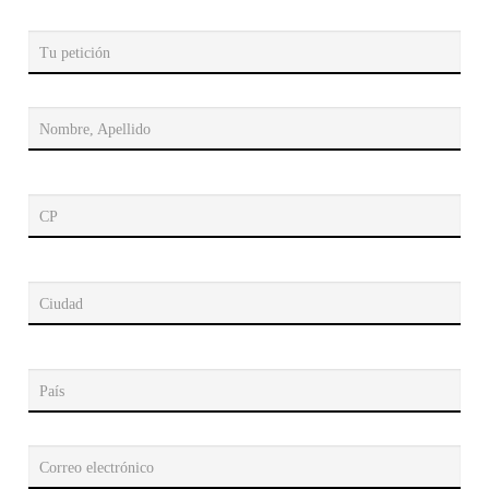
Tu petición
Nombre, Apellido
CP
Ciudad
País
Correo electrónico