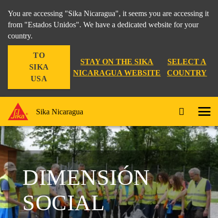
You are accessing "Sika Nicaragua", it seems you are accessing it
from "Estados Unidos". We have a dedicated website for your
country.
TO
STAY ON THE SIKA
SELECT A
SIKA
NICARAGUA WEBSITE
COUNTRY
USA
Sika Nicaragua
DIMENSIÓN
SOCIAL