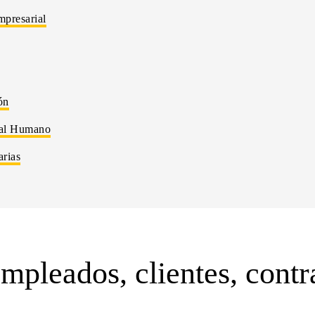
mpresarial
ón
tal Humano
arias
mpleados, clientes, contra