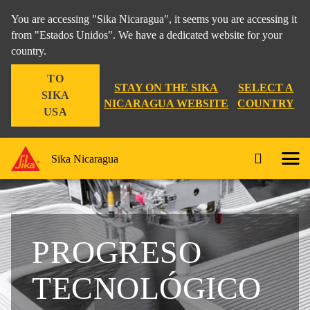
You are accessing "Sika Nicaragua", it seems you are accessing it
from "Estados Unidos". We have a dedicated website for your
country.
TO
STAY ON THE SIKA
SELECT A
SIKA
NICARAGUA WEBSITE
COUNTRY
USA
Sika Nicaragua
PROGRESO
TECNOLÓGICO