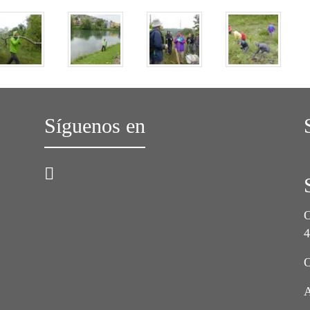
Síguenos en
O
O
A