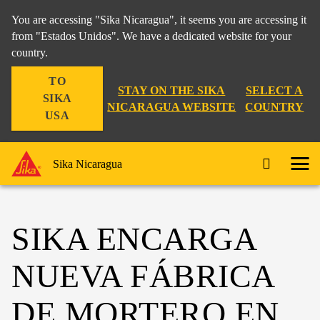
You are accessing "Sika Nicaragua", it seems you are accessing it
from "Estados Unidos". We have a dedicated website for your
country.
TO
STAY ON THE SIKA
SELECT A
SIKA
NICARAGUA WEBSITE
COUNTRY
USA
Sika Nicaragua
SIKA ENCARGA
NUEVA FÁBRICA
DE MORTERO EN