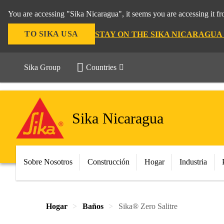
You are accessing "Sika Nicaragua", it seems you are accessing it f
TO SIKA USA
STAY ON THE SIKA NICARAGUA
Sika Group
Countries
Sika Nicaragua
Sobre Nosotros
Construcción
Hogar
Industria
Hogar
Baños
Sika® Zero Salitre