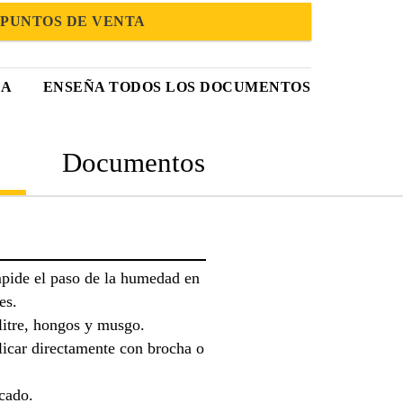
PUNTOS DE VENTA
CA
ENSEÑA TODOS LOS DOCUMENTOS
Documentos
mpide el paso de la humedad en
es.
litre, hongos y musgo.
plicar directamente con brocha o
cado.