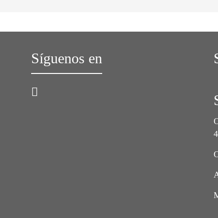
Síguenos en
O
O
A
M