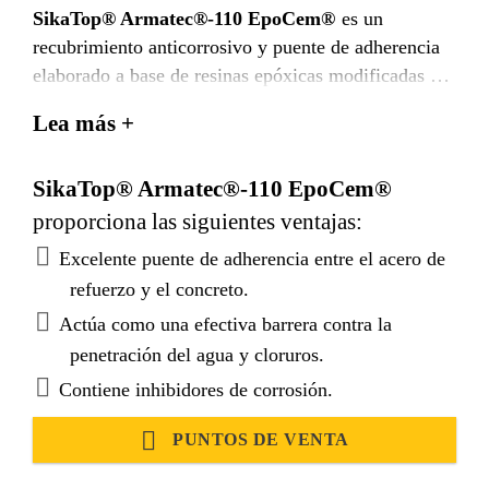
SikaTop® Armatec®-110 EpoCem®
es un
recubrimiento anticorrosivo y puente de adherencia
elaborado a base de resinas epóxicas modificadas y
cemento, de tres componentes.
Lea más +
SikaTop® Armatec®-110 EpoCem®
proporciona las siguientes ventajas:
Excelente puente de adherencia entre el acero de
refuerzo y el concreto.
Actúa como una efectiva barrera contra la
penetración del agua y cloruros.
Contiene inhibidores de corrosión.
PUNTOS DE VENTA