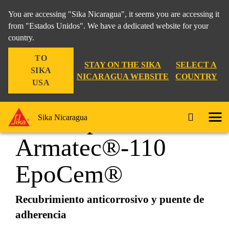
You are accessing "Sika Nicaragua", it seems you are accessing it
from "Estados Unidos". We have a dedicated website for your
country.
Construction
...
SikaTop® Armatec®-110 EpoCem®
TO
STAY ON THE SIKA
SELECT A
SIKA
NICARAGUA WEBSITE
COUNTRY
USA
SikaTop®
Sika Nicaragua
Armatec®-110
EpoCem®
Recubrimiento anticorrosivo y puente de
adherencia