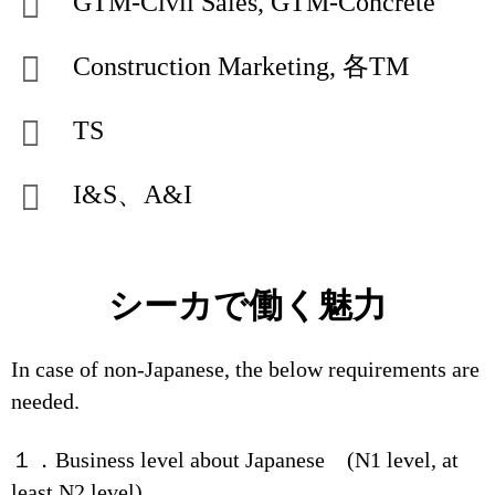
GTM-Civil Sales, GTM-Concrete
Construction Marketing, 各TM
TS
I&S、A&I
シーカで働く魅力
In case of non-Japanese, the below requirements are
needed.
１．Business level about Japanese (N1 level, at
least N2 level)